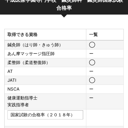
合格率
取得できる資格
一覧
鍼灸師（はり師・きゅう師）
◯
あん摩マッサージ指圧師
ー
柔整師（柔道整復師）
◯
AT
ー
JATI
◯
NSCA
ー
健康運動指導士
ー
実践指導者
国家試験の合格率（２０１８年）