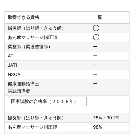
取得できる資格
一覧
鍼灸師（はり師・きゅう師）
◯
あん摩マッサージ指圧師
◯
柔整師（柔道整復師）
ー
AT
ー
JATI
ー
NSCA
ー
健康運動指導士
ー
実践指導者
国家試験の合格率（２０１８年）
鍼灸師（はり師・きゅう師）
78%・90.2%
あん摩マッサージ指圧師
98%